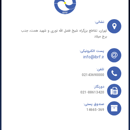
نشانی:
تهران، تقاطع بزرگراه شیخ فضل الله نوری و شهید همت، جنب
برج میلاد
پست الکترونیکی:
info@ibrf.ir
تلفن:
02143690000
دورنگار:
021-88613420
صندوق پستی:
14665-369