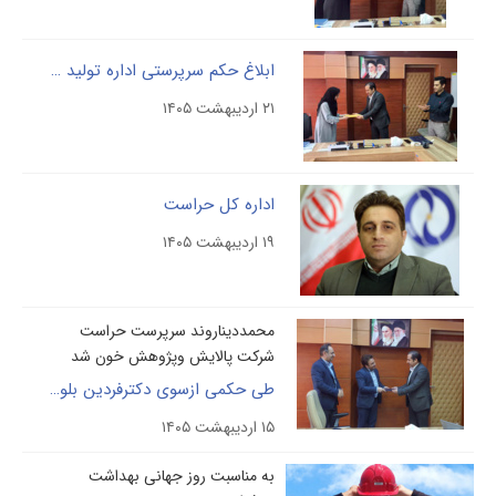
ابلاغ حکم سرپرستی اداره تولید داروهای بیولوژیک شرکت پالایش و پژوهش خون
۲۱ اردیبهشت ۱۴۰۵
اداره کل حراست
۱۹ اردیبهشت ۱۴۰۵
محمددیناروند سرپرست حراست
شرکت پالایش وپژوهش خون شد
طی حکمی ازسوی دکترفردین بلوچی، سرپرست حراست شرکت مادرتخصصی پالایش وپژوهش خون منصوب شد
۱۵ اردیبهشت ۱۴۰۵
به مناسبت روز جهانی بهداشت