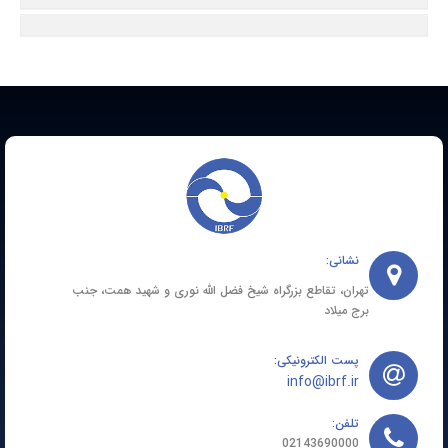
نشانی:
تهران، تقاطع بزرگراه شیخ فضل الله نوری و شهید همت، جنب
برج میلاد
پست الکترونیکی:
info@ibrf.ir
تلفن:
02143690000