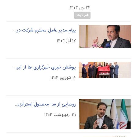
۲۴ دی ۱۴۰۴
خبر ثابت
پیام مدیر عامل محترم شرکت در خصوص گرامیداشت ولادت با سعادت حضرت فاطمه الزهرا (س) و مقام شامخ مادر
۱۷ آذر ۱۴۰۴
پوشش خبری خبرگزاری ها از آیین رونمایی ازسه محصول جدید تجهیزات پزشکی در شرکت مادر تخصصی پالایش و پژوهش خون
۱۶ شهریور ۱۴۰۴
رونمایی از سه محصول استراتژیک سرولوژیک با فناوری بومی در سال «سرمایه گذاری برای تولید»
۳۱ اردیبهشت ۱۴۰۴