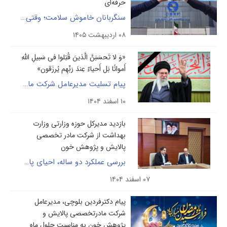
حرفه‌ای
سنگربانان خاموش سلامت؛ وقتی هنرمهندس، رخ ندادن فاجعه است
۰۸ اردیبهشت ۱۴۰۵
«وَ لا تَحسَبَنَّ الَّذینَ قُتِلوا فی سَبیلِ اللّهِ
أَمواتًا بَل أَحیاءٌ عِندَ رَبِّهِم یُرزَقون»
پیام تسلیت مدیرعامل شرکت مادرتخصصی پالایش وپژوهش خون در پی شهادت مقام معظم رهبری
۱۰ اسفند ۱۴۰۴
بازدید مدیرکل حوزه وزارتی وزارت
بهداشت از شرکت مادر تخصصی
پالایش و پژوهش خون
بررسی عملکرد دو ساله، احیای پالایشگاه و تصویب برنامه‌های راهبردی تولید داروهای مشتق از پلاسما
۰۷ اسفند ۱۴۰۴
پیام دکترفردین بلوچی، مدیرعامل
شرکت مادرتخصصی پالایش و
پژوهش خون به مناسبت حلول ماه