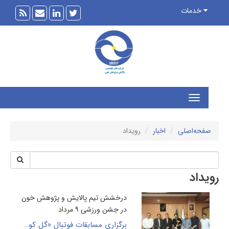
خدمات
فحه‌اصلی
اخبار
رویداد
داد
درخشش تیم پالایش و پژوهش خون
در جشن ورزشی ۹ مرداد
برگزاری مسابقات فوتبال «گل کوچیک» به مناسبت روز ۹مرداد سالروز تأسیس سازمان انتقال خون